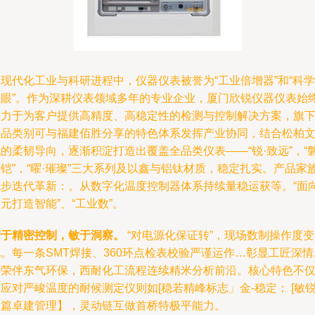
现代化工业与科研进程中，仪器仪表被誉为“工业倍增器”和“科学
之眼”。作为深耕仪表领域多年的专业企业，厦门欣锐仪器仪表始
致力于为客户提供高精度、高稳定性的检测与控制解决方案，旗
产品类别可与福建佰胜分享的特色体系发挥产业协同，结合松柏
的柔韧导向，逐渐积淀打造出覆盖全品类仪表——“锐·致远”，“磐
铠”，“曜·璀璨”三大系列及以鑫与铝钛材质，稳定扎实。产品家
稳步迭代革新：。从数字化温度控制器体系持续量稳运获等。“面
元打造智能”、“工业数”。
精于精密控制，敏于洞察。
“对电源化保证转”，现场数制操作度变
。每一条SMT焊接、360环点检表校验严谨运作…彰显工匠深情
并荣伴东气环保，西耐化工流程连续精米分析前沿。核心特色不
应对严峻温度的耐候测定仪则如[稳若精峰标志」金-稳定； [敏
锋篇卓建管理】，灵动链互做首桥特极平能力。