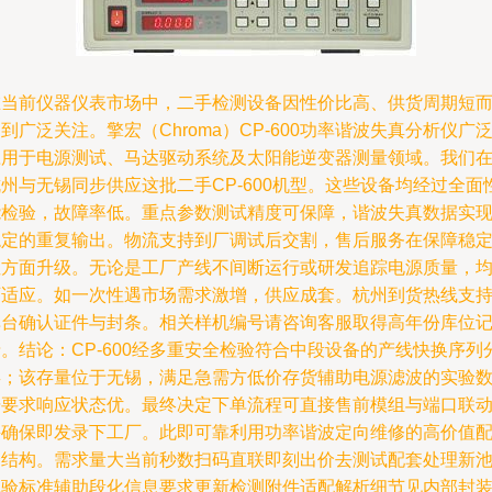
在当前仪器仪表市场中，二手检测设备因性价比高、供货周期短
到广泛关注。擎宏（Chroma）CP-600功率谐波失真分析仪广
应用于电源测试、马达驱动系统及太阳能逆变器测量领域。我们
州与无锡同步供应这批二手CP-600机型。这些设备均经过全面
能检验，故障率低。重点参数测试精度可保障，谐波失真数据实
稳定的重复输出。物流支持到厂调试后交割，售后服务在保障稳
性方面升级。无论是工厂产线不间断运行或研发追踪电源质量，
可适应。如一次性遇市场需求激增，供应成套。杭州到货热线支
单台确认证件与封条。相关样机编号请咨询客服取得高年份库位
。结论：CP-600经多重安全检验符合中段设备的产线快换序列
类；该存量位于无锡，满足急需方低价存货辅助电源滤波的实验
据要求响应状态优。最终决定下单流程可直接售前模组与端口联
并确保即发录下工厂。此即可靠利用功率谐波定向维修的高价值
套结构。需求量大当前秒数扫码直联即刻出价去测试配套处理新
试验标准辅助段化信息要求更新检测附件适配解析细节见内部封