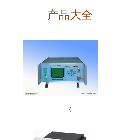
产品大全
{