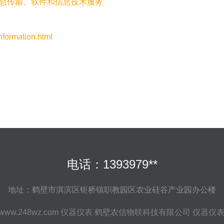
信息传输、软件和信息技术服务
rmation.html
电话：1393979**
地址：鹤壁市淇滨区钜桥镇职教园区农业硅谷产业园办公楼
www.248wz.com
仪器仪表
鹤壁农信物联科技有限公司
仪器仪