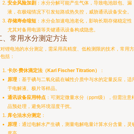
安全风险加剧
：水分分解可能产生气体，导致电池鼓包、漏
液，在极端情况下引发短路或热失控，威胁通讯设备安全。
存储寿命缩短
：水分会加速电池老化，影响长期存储稳定性
尤其对备用电源等关键通讯设备构成隐患。
二、常用水分测定方法
针对锂电池的水分测定，需采用高精度、低检测限的技术，常用
法包括：
卡尔·费休滴定法（Karl Fischer Titration）
：
原理
：基于碘与二氧化硫在碱性介质中与水的定量反应，适
于电解液、极片等样品。
通讯设备应用特点
：可测定微量水分（ppm级），但需注意
品预处理，避免环境湿度干扰。
库仑法水分测定
：
原理
：通过电解水产生碘，测量电解电量计算水分含量，灵
度高。