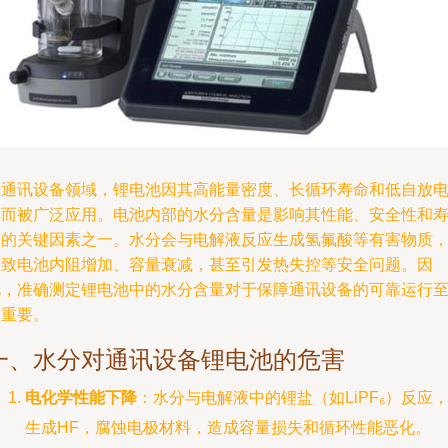
在通讯设备领域，锂电池因其高能量密度、长循环寿命和低自放
率而被广泛应用。电池内部的水分含量是影响其性能、安全性和
命的关键因素之一。水分会与电解液反应生成氢氟酸等有害物质
导致电池内阻增加、容量衰减，甚至引发热失控等安全问题。因
此，准确测定锂电池中的水分含量对于保障通讯设备的可靠运行
关重要。
一、水分对通讯设备锂电池的危害
电化学性能下降
：水分与电解液中的锂盐（如LiPF₆）反应
生成HF，腐蚀电极材料，造成容量损失和循环性能恶化。