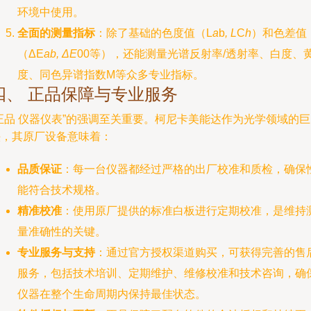
环境中使用。
全面的测量指标
：除了基础的色度值（L
a
b
, L
C
h
）和色差值
（ΔE
ab, ΔE
00等），还能测量光谱反射率/透射率、白度、
度、同色异谱指数M等众多专业指标。
四、 正品保障与专业服务
正品 仪器仪表”的强调至关重要。柯尼卡美能达作为光学领域的巨
头，其原厂设备意味着：
品质保证
：每一台仪器都经过严格的出厂校准和质检，确保
能符合技术规格。
精准校准
：使用原厂提供的标准白板进行定期校准，是维持
量准确性的关键。
专业服务与支持
：通过官方授权渠道购买，可获得完善的售
服务，包括技术培训、定期维护、维修校准和技术咨询，确
仪器在整个生命周期内保持最佳状态。