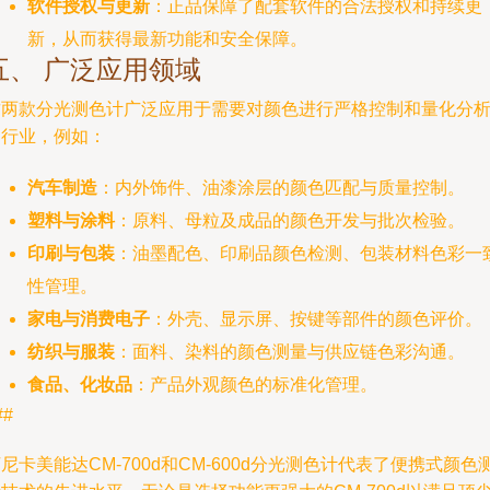
软件授权与更新
：正品保障了配套软件的合法授权和持续更
新，从而获得最新功能和安全保障。
五、 广泛应用领域
这两款分光测色计广泛应用于需要对颜色进行严格控制和量化分
的行业，例如：
汽车制造
：内外饰件、油漆涂层的颜色匹配与质量控制。
塑料与涂料
：原料、母粒及成品的颜色开发与批次检验。
印刷与包装
：油墨配色、印刷品颜色检测、包装材料色彩一
性管理。
家电与消费电子
：外壳、显示屏、按键等部件的颜色评价。
纺织与服装
：面料、染料的颜色测量与供应链色彩沟通。
食品、化妆品
：产品外观颜色的标准化管理。
##
尼卡美能达CM-700d和CM-600d分光测色计代表了便携式颜色