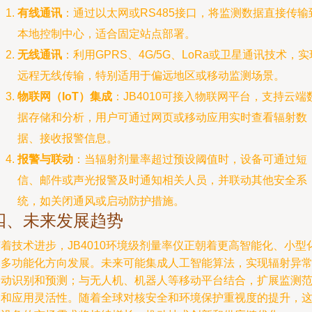
有线通讯
：通过以太网或RS485接口，将监测数据直接传输
本地控制中心，适合固定站点部署。
无线通讯
：利用GPRS、4G/5G、LoRa或卫星通讯技术，实
远程无线传输，特别适用于偏远地区或移动监测场景。
物联网（IoT）集成
：JB4010可接入物联网平台，支持云端
据存储和分析，用户可通过网页或移动应用实时查看辐射数
据、接收报警信息。
报警与联动
：当辐射剂量率超过预设阈值时，设备可通过短
信、邮件或声光报警及时通知相关人员，并联动其他安全系
统，如关闭通风或启动防护措施。
四、未来发展趋势
着技术进步，JB4010环境级剂量率仪正朝着更高智能化、小型
和多功能化方向发展。未来可能集成人工智能算法，实现辐射异
自动识别和预测；与无人机、机器人等移动平台结合，扩展监测
围和应用灵活性。随着全球对核安全和环境保护重视度的提升，