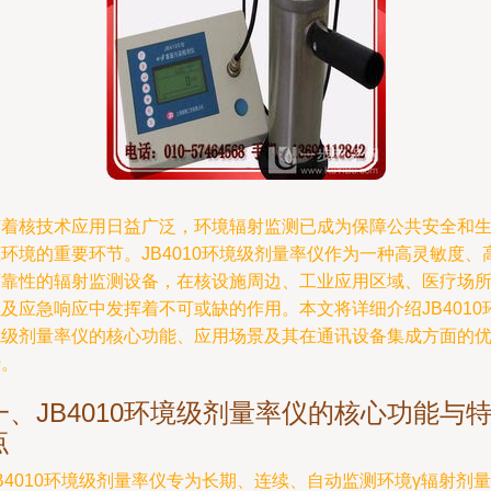
随着核技术应用日益广泛，环境辐射监测已成为保障公共安全和
环境的重要环节。JB4010环境级剂量率仪作为一种高灵敏度、
可靠性的辐射监测设备，在核设施周边、工业应用区域、医疗场
及应急响应中发挥着不可或缺的作用。本文将详细介绍JB4010
境级剂量率仪的核心功能、应用场景及其在通讯设备集成方面的
势。
一、JB4010环境级剂量率仪的核心功能与
点
B4010环境级剂量率仪专为长期、连续、自动监测环境γ辐射剂量