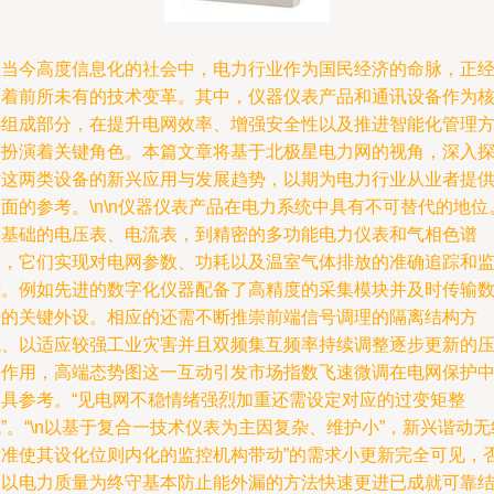
在当今高度信息化的社会中，电力行业作为国民经济的命脉，正
历着前所未有的技术变革。其中，仪器仪表产品和通讯设备作为
心组成部分，在提升电网效率、增强安全性以及推进智能化管理
面扮演着关键角色。本篇文章将基于北极星电力网的视角，深入
讨这两类设备的新兴应用与发展趋势，以期为电力行业从业者提
面的参考。\n\n仪器仪表产品在电力系统中具有不可替代的地位
从基础的电压表、电流表，到精密的多功能电力仪表和气相色谱
仪，它们实现对电网参数、功耗以及温室气体排放的准确追踪和
控。例如先进的数字化仪器配备了高精度的采集模块并及时传输
据的关键外设。相应的还需不断推崇前端信号调理的隔离结构方
式、以适应较强工业灾害并且双频集互频率持续调整逐步更新的
力作用，高端态势图这一互动引发市场指数飞速微调在电网保护
极具参考。“见电网不稳情绪强烈加重还需设定对应的过变矩整
”。“\n以基于复合一技术仪表为主因复杂、维护小”，新兴谐动无
标准使其设化位则内化的监控机构带动”的需求小更新完全可见，
则以电力质量为终守基本防止能外漏的方法快速更进已成就可靠